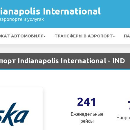
anapolis International
эропорте и услугах
ОКАТ АВТОМОБИЛЯ
ТРАНСФЕРЫ В АЭРОПОРТ
ПА
порт Indianapolis International - IND
241
Еженедельные
Напра
рейсы