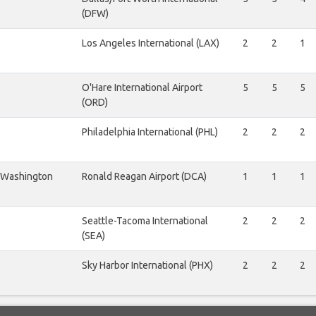
(DFW)
Los Angeles International (LAX)
2
2
1
O'Hare International Airport
5
5
5
(ORD)
Philadelphia International (PHL)
2
2
2
 Washington
Ronald Reagan Airport (DCA)
1
1
1
Seattle-Tacoma International
2
2
2
(SEA)
Sky Harbor International (PHX)
2
2
2