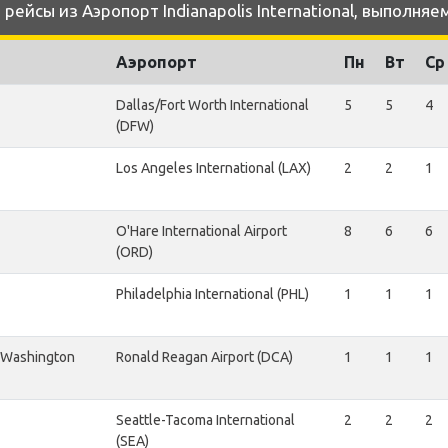
йсы из Аэропорт Indianapolis International, выполняемы
Аэропорт
Пн
Вт
Ср
Dallas/Fort Worth International
5
5
4
(DFW)
Los Angeles International (LAX)
2
2
1
O'Hare International Airport
8
6
6
(ORD)
Philadelphia International (PHL)
1
1
1
 Washington
Ronald Reagan Airport (DCA)
1
1
1
Seattle-Tacoma International
2
2
2
(SEA)