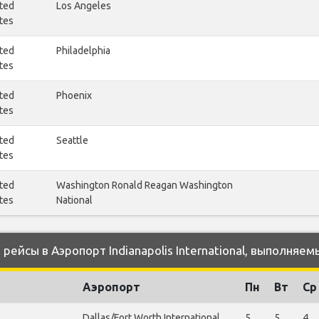
ted
Los Angeles
tes
ted
Philadelphia
tes
ted
Phoenix
tes
ted
Seattle
tes
ted
Washington Ronald Reagan Washington
tes
National
йсы в Аэропорт Indianapolis International, выполняемые
Аэропорт
Пн
Вт
Ср
Dallas/Fort Worth International
5
5
4