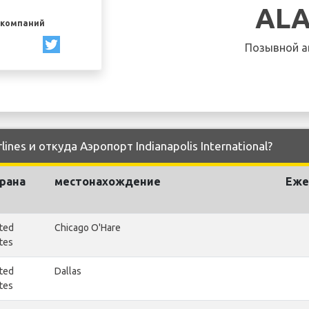
AL
акомпаний
Позывной а
lines и откуда Аэропорт Indianapolis International?
рана
местонахождение
Еже
ted
Chicago O'Hare
tes
ted
Dallas
tes