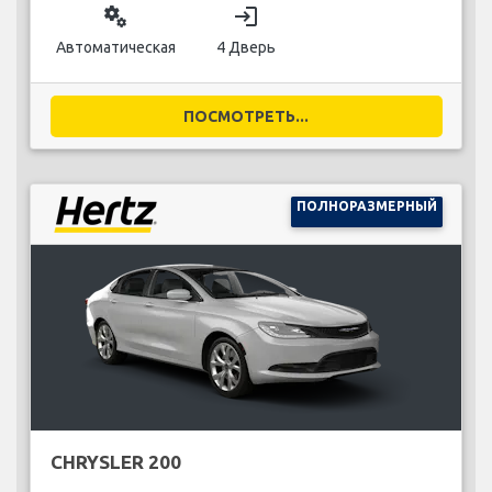
miscellaneous_services
login
Автоматическая
4 Дверь
ПОСМОТРЕТЬ...
ПОЛНОРАЗМЕРНЫЙ
CHRYSLER 200