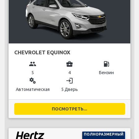
CHEVROLET EQUINOX
group
business_center
local_gas_station
5
4
Бензин
miscellaneous_services
login
Автоматическая
5 Дверь
ПОСМОТРЕТЬ...
ПОЛНОРАЗМЕРНЫЙ