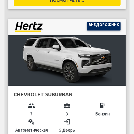
ПОСМОТРЕТЬ...
ВНЕДОРОЖНИК
CHEVROLET SUBURBAN
group
business_center
local_gas_station
7
3
Бензин
miscellaneous_services
login
Автоматическая
5 Дверь