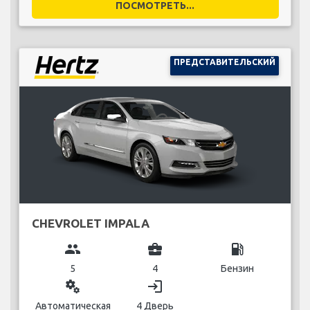
ПОСМОТРЕТЬ...
ПРЕДСТАВИТЕЛЬСКИЙ
CHEVROLET IMPALA
group
business_center
local_gas_station
5
4
Бензин
miscellaneous_services
login
Автоматическая
4 Дверь