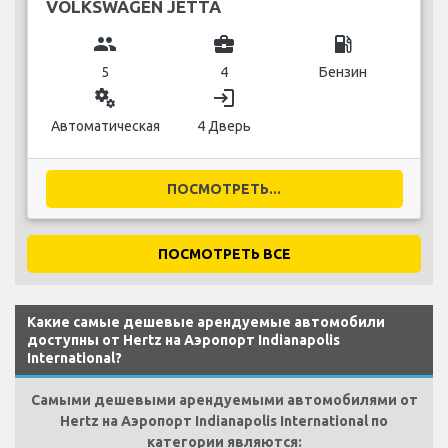
VOLKSWAGEN JETTA
group
business_center
local_gas_station
5
4
Бензин
miscellaneous_services
login
Автоматическая
4 Дверь
ПОСМОТРЕТЬ...
ПОСМОТРЕТЬ ВСЕ
Какие самые дешевые арендуемые автомобили
доступны от Hertz на Аэропорт Indianapolis
International?
Самыми дешевыми арендуемыми автомобилями от
Hertz на Аэропорт Indianapolis International по
категории являются: