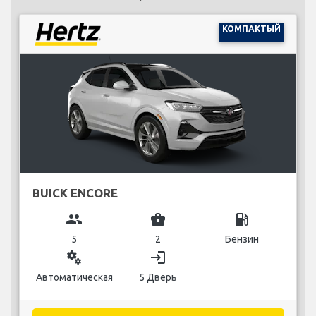
КОМПАКТЫЙ
BUICK ENCORE
group
business_center
local_gas_station
5
2
Бензин
miscellaneous_services
login
Автоматическая
5 Дверь