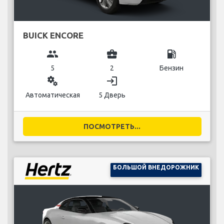
BUICK ENCORE
group
business_center
local_gas_station
5
2
Бензин
miscellaneous_services
login
Автоматическая
5 Дверь
ПОСМОТРЕТЬ...
БОЛЬШОЙ ВНЕДОРОЖНИК