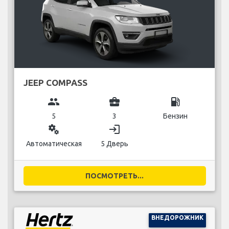
JEEP COMPASS
group
business_center
local_gas_station
5
3
Бензин
miscellaneous_services
login
Автоматическая
5 Дверь
ПОСМОТРЕТЬ...
ВНЕДОРОЖНИК