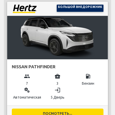
БОЛЬШОЙ ВНЕДОРОЖНИК
NISSAN PATHFINDER
group
business_center
local_gas_station
7
3
Бензин
miscellaneous_services
login
Автоматическая
5 Дверь
ПОСМОТРЕТЬ...