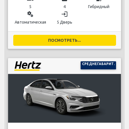
5
4
Гибридный
miscellaneous_services
login
Автоматическая
5 Дверь
ПОСМОТРЕТЬ...
СРЕДНЕГАБАРИТ.