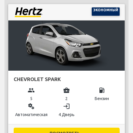
ЭКОНОМНЫЙ
CHEVROLET SPARK
group
business_center
local_gas_station
5
2
Бензин
miscellaneous_services
login
Автоматическая
4 Дверь