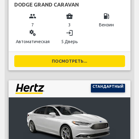
DODGE GRAND CARAVAN
group
business_center
local_gas_station
7
3
Бензин
miscellaneous_services
login
Автоматическая
5 Дверь
ПОСМОТРЕТЬ...
СТАНДАРТНЫЙ