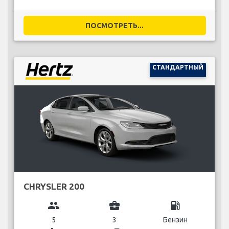
ПОСМОТРЕТЬ...
СТАНДАРТНЫЙ
CHRYSLER 200
group
business_center
local_gas_station
5
3
Бензин