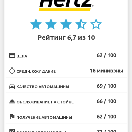
star
star
star
star_half
star_border
Рейтинг 6,7 из 10
credit_card
62 / 100
ЦЕНА
timer
16 минивэны
СРЕДН. ОЖИДАНИЕ
directions_car
69 / 100
КАЧЕСТВО АВТОМАШИНЫ
room_service
66 / 100
ОБСЛУЖИВАНИЕ НА СТОЙКЕ
flag
62 / 100
ПОЛУЧЕНИЕ АВТОМАШИНЫ
beenhere
72 / 100