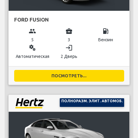
FORD FUSION
group
business_center
local_gas_station
5
3
Бензин
miscellaneous_services
login
Автоматическая
2 Дверь
ПОСМОТРЕТЬ...
ПОЛНОРАЗМ. ЭЛИТ. АВТОМОБ.