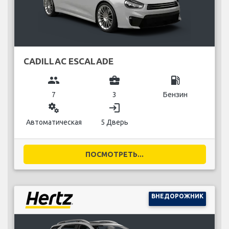
CADILLAC ESCALADE
group
business_center
local_gas_station
7
3
Бензин
miscellaneous_services
login
Автоматическая
5 Дверь
ПОСМОТРЕТЬ...
ВНЕДОРОЖНИК