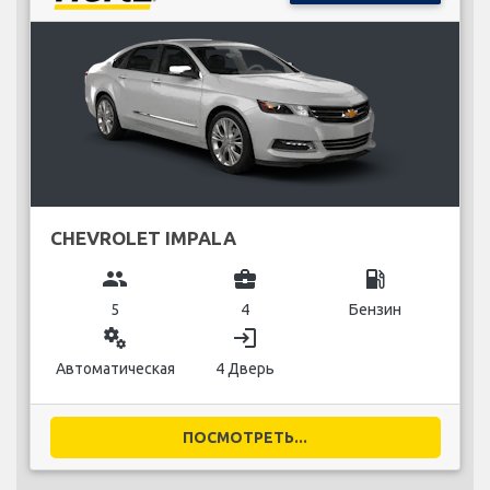
CHEVROLET IMPALA
group
business_center
local_gas_station
5
4
Бензин
miscellaneous_services
login
Автоматическая
4 Дверь
ПОСМОТРЕТЬ...