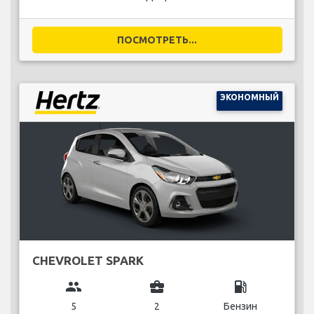
ПОСМОТРЕТЬ...
ЭКОНОМНЫЙ
CHEVROLET SPARK
group
business_center
local_gas_station
5
2
Бензин