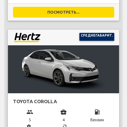
ПОСМОТРЕТЬ...
СРЕДНЕГАБАРИТ.
TOYOTA COROLLA
group
business_center
local_gas_station
5
4
Бензин