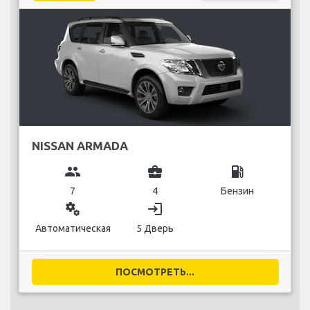
NISSAN ARMADA
group
business_center
local_gas_station
7
4
Бензин
miscellaneous_services
login
Автоматическая
5 Дверь
ПОСМОТРЕТЬ...