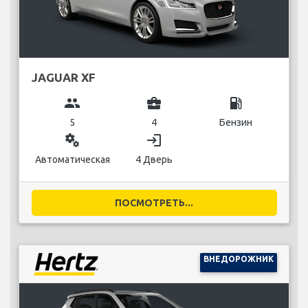
JAGUAR XF
group
business_center
local_gas_station
5
4
Бензин
miscellaneous_services
login
Автоматическая
4 Дверь
ПОСМОТРЕТЬ...
ВНЕДОРОЖНИК