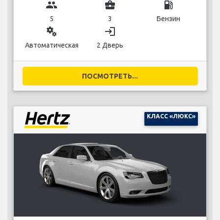
group
business_center
local_gas_station
5
3
Бензин
miscellaneous_services
login
Автоматическая
2 Дверь
ПОСМОТРЕТЬ...
КЛАСС «ЛЮКС»