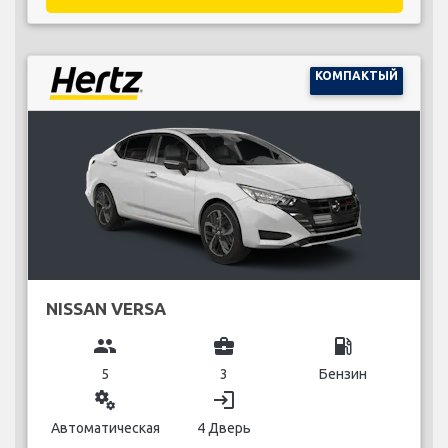
КОМПАКТЫЙ
NISSAN VERSA
group
business_center
local_gas_station
5
3
Бензин
miscellaneous_services
login
Автоматическая
4 Дверь