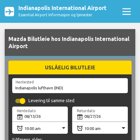
Indianapolis International Airport
Essential Airport Informasjon og tjenester
Mazda Bilutleie hos Indianapolis International
Airport
USLÅELIG BILUTLEIE
Hentested
Levering til samme sted
Hentedato
Returdato
Sjåførens alder: