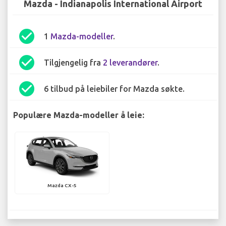
Mazda - Indianapolis International Airport
check_circle
1
Mazda-modeller
.
check_circle
Tilgjengelig fra
2 leverandører
.
check_circle
6 tilbud på leiebiler for Mazda søkte.
Populære Mazda-modeller å leie:
Mazda CX-5