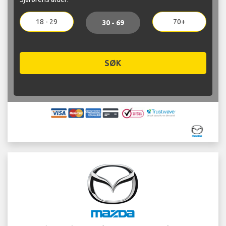
18 - 29
70+
30 - 69
SØK