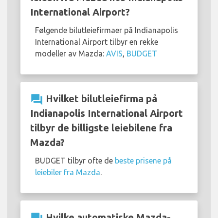
International Airport?
Følgende bilutleiefirmaer på Indianapolis
International Airport tilbyr en rekke
modeller av Mazda:
AVIS
,
BUDGET
question_answer
Hvilket bilutleiefirma på
Indianapolis International Airport
tilbyr de billigste leiebilene fra
Mazda?
BUDGET tilbyr ofte de
beste prisene på
leiebiler fra Mazda
.
Hvilke automatiske Mazda-