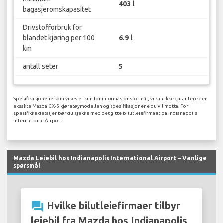
403 l
bagasjeromskapasitet
Drivstofforbruk for
blandet kjøring per 100
6.9 l
km
antall seter
5
Spesifikasjonene som vises er kun for informasjonsformål, vi kan ikke garantere den
eksakte Mazda CX-5 kjøretøymodellen og spesifikasjonene du vil motta. For
spesifikke detaljer bør du sjekke med det gitte bilutleiefirmaet på Indianapolis
International Airport.
Mazda Leiebil hos Indianapolis International Airport – Vanlige
spørsmål
question_answer
Hvilke bilutleiefirmaer tilbyr
leiebil fra Mazda hos Indianapolis