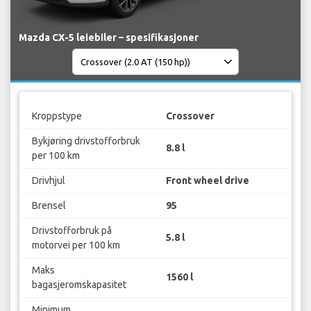
Mazda CX-5 leiebiler – spesifikasjoner
Kroppstype
Crossover
Bykjøring drivstofforbruk
8.8 l
per 100 km
Drivhjul
Front wheel drive
Brensel
95
Drivstofforbruk på
5.8 l
motorvei per 100 km
Maks
1560 l
bagasjeromskapasitet
Minimum