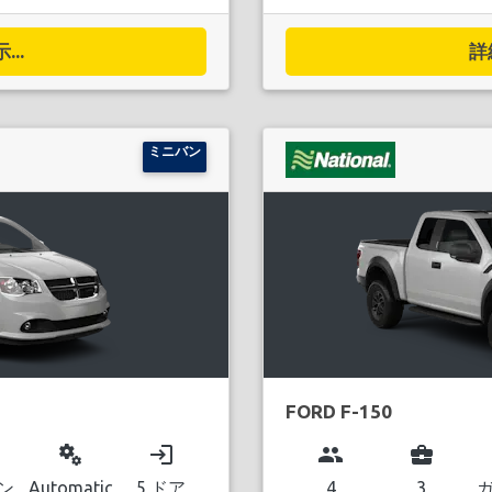
..
詳
ミニバン
FORD F-150
miscellaneous_services
login
group
business_center
ン
Automatic
5 ドア
4
3