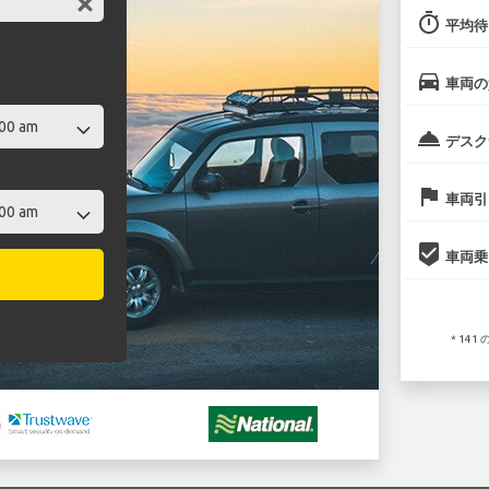
timer
平均待
directions_car
車両の
room_service
デスク
flag
車両引
beenhere
車両乗
* 14