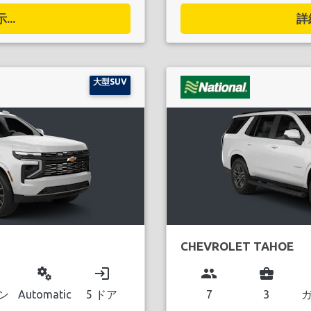
..
詳
大型SUV
CHEVROLET TAHOE
miscellaneous_services
login
group
business_center
ン
Automatic
5 ドア
7
3