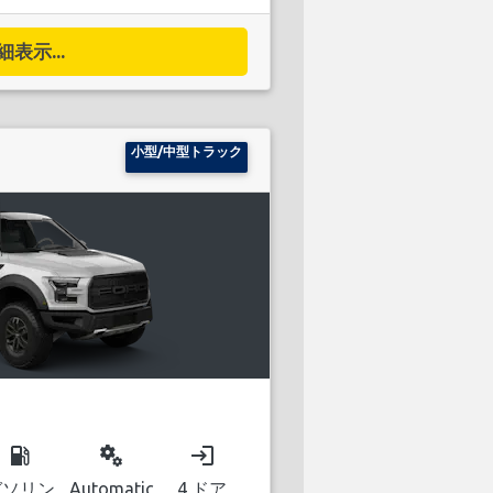
細表示...
小型/中型トラック
local_gas_station
miscellaneous_services
login
ガソリン
Automatic
4 ドア