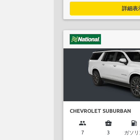
詳細表示.
CHEVROLET SUBURBAN
group
business_center
local_gas_station
7
3
ガソリ