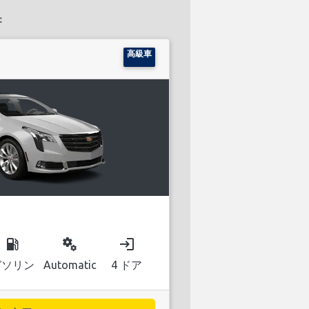
：
高級車
local_gas_station
miscellaneous_services
login
ガソリン
Automatic
4 ドア