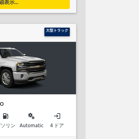
細表示...
大型トラック
DO
local_gas_station
miscellaneous_services
login
ガソリン
Automatic
4 ドア