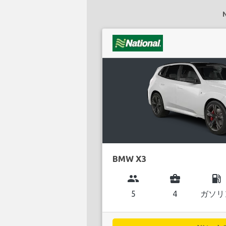
BMW X3
group
business_center
local_gas_station
5
4
ガソリ