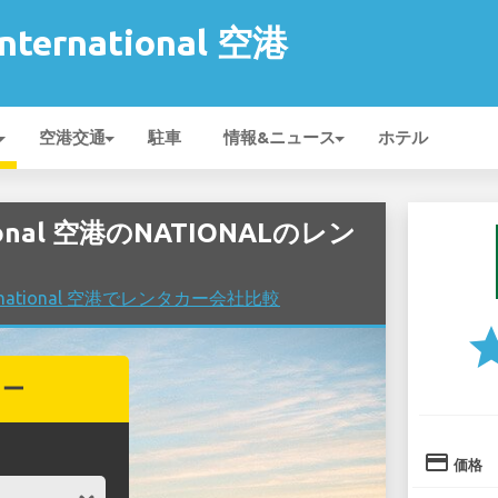
 International 空港
空港交通
駐車
情報&ニュース
ホテル
national 空港のNATIONALのレン
International 空港でレンタカー会社比較
st
カー
credit_card
価格