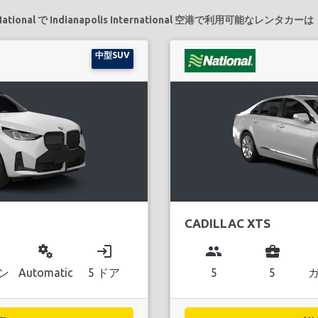
National で Indianapolis International 空港で利用可能なレンタカーは
中型SUV
CADILLAC XTS
miscellaneous_services
login
group
business_center
ン
Automatic
5 ドア
5
5