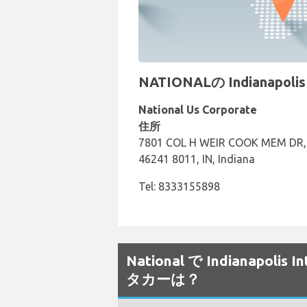
NATIONALの Indianapo
National Us Corporate
住所
7801 COL H WEIR COOK MEM DR, 
46241 8011, IN, Indiana
Tel: 8333155898
National で Indianapo
タカーは？