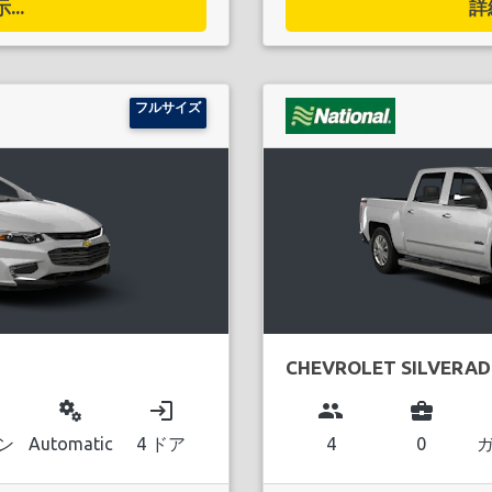
..
詳
フルサイズ
CHEVROLET SILVERA
miscellaneous_services
login
group
business_center
ン
Automatic
4 ドア
4
0