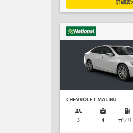
詳細表示.
CHEVROLET MALIBU
group
business_center
local_gas_station
5
4
ガソリ