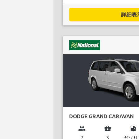
詳細表示.
DODGE GRAND CARAVAN
group
business_center
local_gas_station
7
3
ガソリ