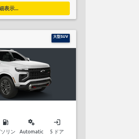
細表示...
大型SUV
local_gas_station
miscellaneous_services
login
ガソリン
Automatic
5 ドア